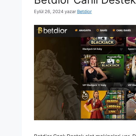
Eylül 26, 2024
yazar
Betdior