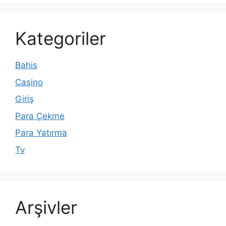
Kategoriler
Bahis
Casino
Giriş
Para Çekme
Para Yatırma
Tv
Arşivler