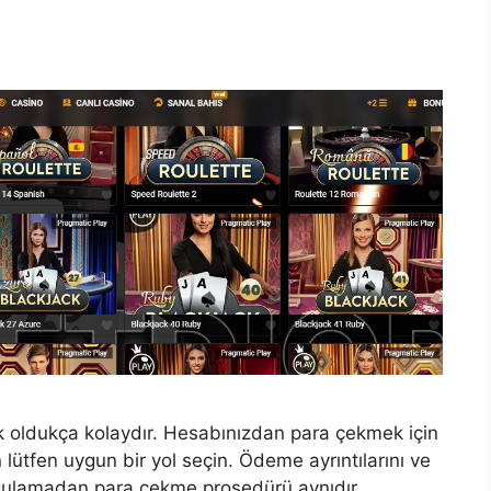
k oldukça kolaydır. Hesabınızdan para çekmek için
 lütfen uygun bir yol seçin. Ödeme ayrıntılarını ve
uygulamadan para çekme prosedürü aynıdır.