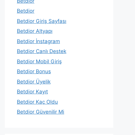
Betdior
Betdior
Betdior Giriş Sayfası
Betdior Altyapı
Betdior İnstagram
Betdior Canlı Destek
Betdior Mobil Giriş
Betdior Bonus
Betdior Üyelik
Betdior Kayıt
Betdior Kaç Oldu
Betdior Güvenilir Mi