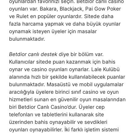
oyunlardan favorinizi seçin. Betdior canlı casino
oyunları var. Bakara, Blackjack, Pai Gow Poker
ve Rulet en popüler oyunlardır. Sitede daha
fazla harcama yapmak ve daha büyük oyunlar
oynamak isteyen üyeler için masalar
bulunmaktadır.
Betdior canlı destek
diye bir bölüm var.
Kullanıcılar sitede puan kazanmak için bahis
oynar ve casino oyunları oynarlar. Lale Kulübü
alanında hızlı bir şekilde kullanılabilecek puanlar
bulunmaktadır. Masaüstü ve mobil uygulamalar
aracılığıyla üyelere birinci sınıf casino ve oyun
hizmetleri sunan en güvenilir oyun masalarından
biri Betdior Canlı Casino’dur. Üyeler cep
telefonları ve tabletlerini kullanarak site
üzerinden bahis oynayabilir ve sevdikleri
oyunları oynayabilirler. İki farklı işletim sistemi