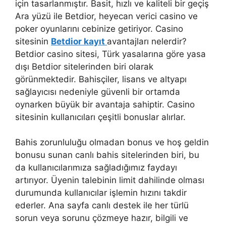
için tasarlanmıştır. Basit, hızlı ve kaliteli bir geçiş
Ara yüzü ile Betdior, heyecan verici casino ve
poker oyunlarını cebinize getiriyor. Casino
sitesinin
Betdior kayıt
avantajları nelerdir?
Betdior casino sitesi, Türk yasalarına göre yasa
dışı Betdior sitelerinden biri olarak
görünmektedir. Bahisçiler, lisans ve altyapı
sağlayıcısı nedeniyle güvenli bir ortamda
oynarken büyük bir avantaja sahiptir. Casino
sitesinin kullanıcıları çeşitli bonuslar alırlar.
Bahis zorunluluğu olmadan bonus ve hoş geldin
bonusu sunan canlı bahis sitelerinden biri, bu
da kullanıcılarımıza sağladığımız faydayı
artırıyor. Üyenin talebinin limit dahilinde olması
durumunda kullanıcılar işlemin hızını takdir
ederler. Ana sayfa canlı destek ile her türlü
sorun veya sorunu çözmeye hazır, bilgili ve