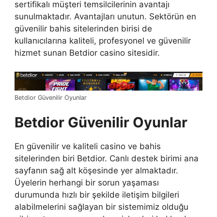
sertifikalı müşteri temsilcilerinin avantajı
sunulmaktadır. Avantajları unutun. Sektörün en
güvenilir bahis sitelerinden birisi de
kullanıcılarına kaliteli, profesyonel ve güvenilir
hizmet sunan Betdior casino sitesidir.
Betdior Güvenilir Oyunlar
Betdior Güvenilir Oyunlar
En güvenilir ve kaliteli casino ve bahis
sitelerinden biri Betdior. Canlı destek birimi ana
sayfanın sağ alt köşesinde yer almaktadır.
Üyelerin herhangi bir sorun yaşaması
durumunda hızlı bir şekilde iletişim bilgileri
alabilmelerini sağlayan bir sistemimiz olduğu