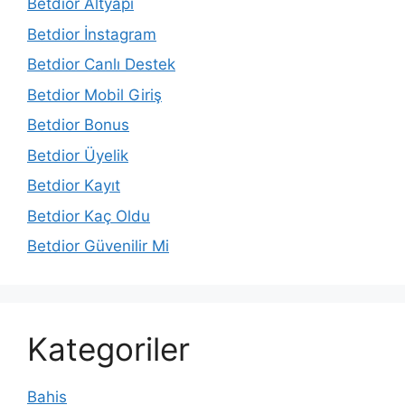
Betdior Altyapı
Betdior İnstagram
Betdior Canlı Destek
Betdior Mobil Giriş
Betdior Bonus
Betdior Üyelik
Betdior Kayıt
Betdior Kaç Oldu
Betdior Güvenilir Mi
Kategoriler
Bahis