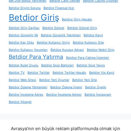
Bet Dior Bonus Yatırımları
Betdior Canlı Destek
Betdior Casino Oyunları
Betdior Erişim Sorunu
Betdior Finansal Hızı
Betdior Giriş
Betdior Giriş Hesabı
Betdior Giriş Sayfası
Betdior Güncel
Betdior Güncel Giriş
Betdior Güvenilir Mi
Betdior Güvenlik Teknikleri
Betdior Kayıt
Betdior Kaç Oldu
Betdior Kullanıcı Girişi
Betdior Kullanıcı Site
Betdior Kullanıcı Yorumları
Betdior Kuruluş Adresi
Betdior Mobil Giriş
Betdior Para Yatırma
Betdior Para Çekme İşlemleri
Betdior Rulet Oyunu
Betdior Spor Bahisleri
Betdior Spor Yayını
Betdior TV
Betdior Twitter
Betdior Twitter Hesabı
Betdior Vip Kayıt
Betdior Web Sitesi
Betdior Yeni Oyunlar
Betdior Yeni Site
Betdior Ödeme Yöntemleri
Betdior Ödeme İşlemi
Betdior Üyelik
Betdior İnceleme Adres
Betdior İnceleme Adresi
Betdior İnstagram
Betdior Şikayet
Avrasya'nın en büyük reklam platformunda olmak için