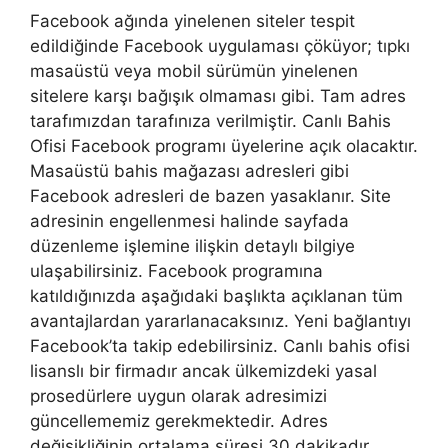
Facebook ağında yinelenen siteler tespit
edildiğinde Facebook uygulaması çöküyor; tıpkı
masaüstü veya mobil sürümün yinelenen
sitelere karşı bağışık olmaması gibi. Tam adres
tarafımızdan tarafınıza verilmiştir. Canlı Bahis
Ofisi Facebook programı üyelerine açık olacaktır.
Masaüstü bahis mağazası adresleri gibi
Facebook adresleri de bazen yasaklanır. Site
adresinin engellenmesi halinde sayfada
düzenleme işlemine ilişkin detaylı bilgiye
ulaşabilirsiniz. Facebook programına
katıldığınızda aşağıdaki başlıkta açıklanan tüm
avantajlardan yararlanacaksınız. Yeni bağlantıyı
Facebook’ta takip edebilirsiniz. Canlı bahis ofisi
lisanslı bir firmadır ancak ülkemizdeki yasal
prosedürlere uygun olarak adresimizi
güncellememiz gerekmektedir. Adres
değişikliğinin ortalama süresi 30 dakikadır.