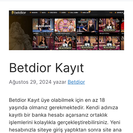
Betdior Kayıt
Ağustos 29, 2024
yazar
Betdior
Betdior Kayıt üye olabilmek için en az 18
yaşında olmanız gerekmektedir. Kendi adınıza
kayıtlı bir banka hesabı açarsanız ortaklık
işlemlerini kolaylıkla gerçekleştirebilirsiniz. Yeni
hesabınızla siteye giriş yaptıktan sonra site ana