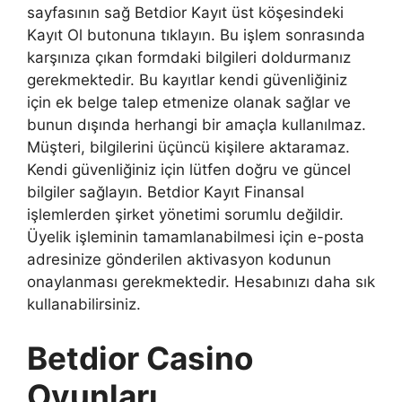
sayfasının sağ Betdior Kayıt üst köşesindeki
Kayıt Ol butonuna tıklayın. Bu işlem sonrasında
karşınıza çıkan formdaki bilgileri doldurmanız
gerekmektedir. Bu kayıtlar kendi güvenliğiniz
için ek belge talep etmenize olanak sağlar ve
bunun dışında herhangi bir amaçla kullanılmaz.
Müşteri, bilgilerini üçüncü kişilere aktaramaz.
Kendi güvenliğiniz için lütfen doğru ve güncel
bilgiler sağlayın. Betdior Kayıt Finansal
işlemlerden şirket yönetimi sorumlu değildir.
Üyelik işleminin tamamlanabilmesi için e-posta
adresinize gönderilen aktivasyon kodunun
onaylanması gerekmektedir. Hesabınızı daha sık
kullanabilirsiniz.
Betdior Casino
Oyunları