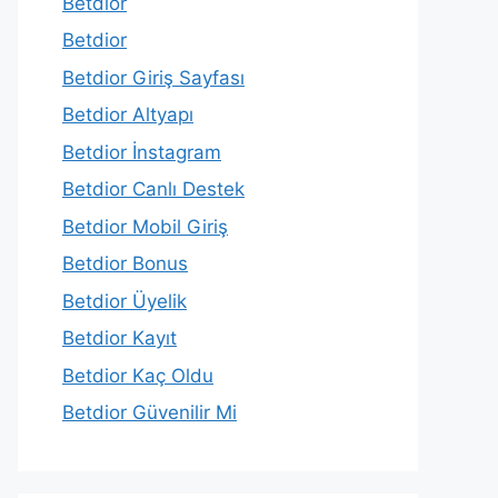
Betdior
Betdior
Betdior Giriş Sayfası
Betdior Altyapı
Betdior İnstagram
Betdior Canlı Destek
Betdior Mobil Giriş
Betdior Bonus
Betdior Üyelik
Betdior Kayıt
Betdior Kaç Oldu
Betdior Güvenilir Mi